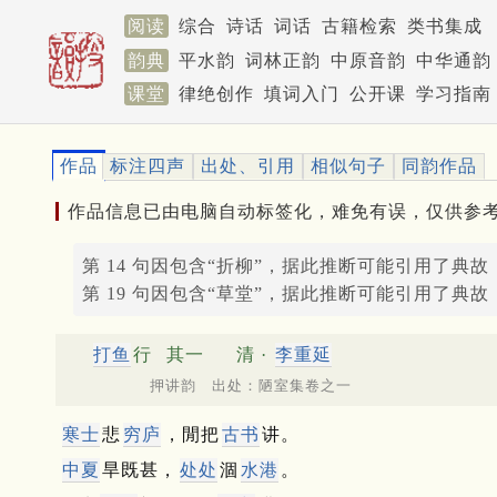
阅读
综合
诗话
词话
古籍检索
类书集成
韵典
平水韵
词林正韵
中原音韵
中华通韵
课堂
律绝创作
填词入门
公开课
学习指南
作品
标注四声
出处、引用
相似句子
同韵作品
作品信息已由电脑自动标签化，难免有误，仅供参
第 14 句因包含“折柳”，据此推断可能引用了典故
第 19 句因包含“草堂”，据此推断可能引用了典故
打鱼
行
其一
清 ·
李重延
押讲韵 出处：陋室集卷之一
寒士
悲
穷庐
，閒把
古书
讲。
中夏
旱既甚，
处处
涸
水港
。