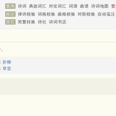
查询
诗词
典故词汇
对仗词汇
词谱
曲谱
诗词地图
登
校注
律诗校验
词格校验
曲格校验
对联校验
自动笺注
其它
简繁转换
诗社
诗词书店
考。
：
折柳
：
草堂