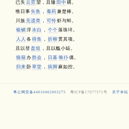
已失
云霓
望，且辙
田中
耩。
惟日事
矢鱼
，
毒药
兼楚棒。
川族
无遗类
，
可怜
虾与蚌。
银鳞
浮
水白
，
个个
落珠玤。
人人
各
得鱼
，
折柳
贯其项。
且以登
盘俎
，且以醢小缿。
狼籍
办
胜会
，
日暮
唤仆
傋。
归来
卧
草堂
，
病脚
麻如控。
粤公网安备44010402003275
粤ICP备17077571号
关于本站