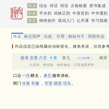
阅读
综合
诗话
词话
古籍检索
类书集成
韵典
平水韵
词林正韵
中原音韵
中华通韵
课堂
律绝创作
填词入门
公开课
学习指南
作品
标注四声
出处、引用
相似句子
同韵作品
作品信息已由电脑自动标签化，难免有误，仅供参
题请
息斋
六言
十首
其七
南宋 
（
1184年
）
六言诗 押尤韵 创作地点：江苏省苏州市
口边
一任
醭去，
鼻孔
慵将涕收。
閒门
冷落
车辙
，
空室
团栾
话头
。