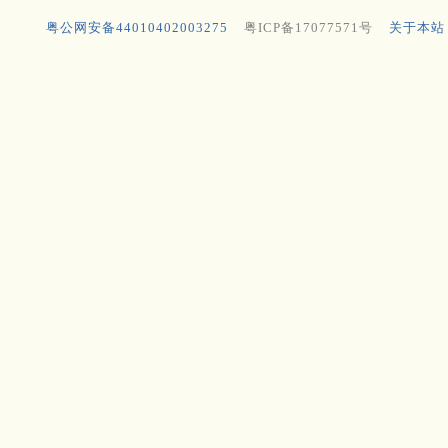
粤公网安备44010402003275
粤ICP备17077571号
关于本站