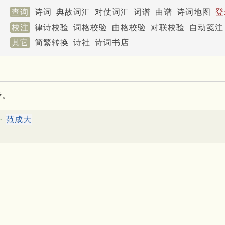
查询
诗词
典故词汇
对仗词汇
词谱
曲谱
诗词地图
登
校注
律诗校验
词格校验
曲格校验
对联校验
自动笺注
其它
简繁转换
诗社
诗词书店
考。
·
范成大