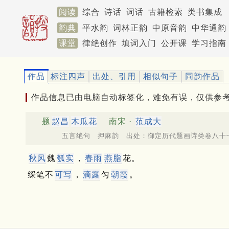
阅读
综合
诗话
词话
古籍检索
类书集成
韵典
平水韵
词林正韵
中原音韵
中华通韵
课堂
律绝创作
填词入门
公开课
学习指南
作品
标注四声
出处、引用
相似句子
同韵作品
作品信息已由电脑自动标签化，难免有误，仅供参
题
赵昌
木瓜花
南宋 ·
范成大
五言绝句 押麻韵 出处：御定历代题画诗类卷八十
秋风
魏
瓠实
，
春雨
燕脂
花。
䌽笔不
可写
，
滴露
匀
朝霞
。