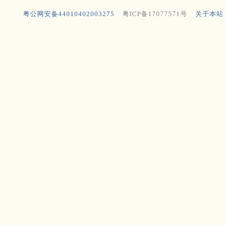
粤公网安备44010402003275
粤ICP备17077571号
关于本站