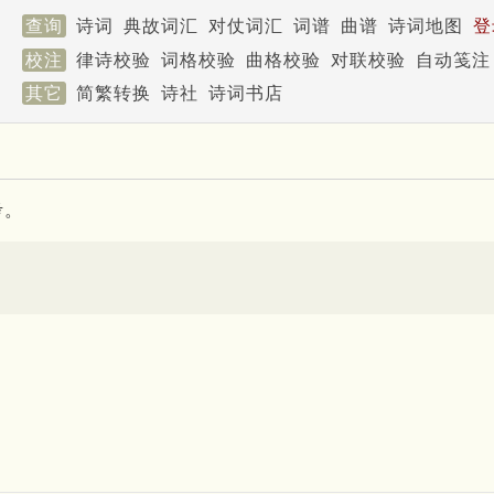
查询
诗词
典故词汇
对仗词汇
词谱
曲谱
诗词地图
登
校注
律诗校验
词格校验
曲格校验
对联校验
自动笺注
其它
简繁转换
诗社
诗词书店
考。