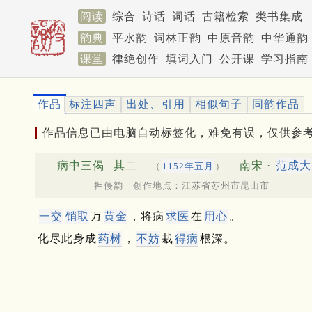
阅读
综合
诗话
词话
古籍检索
类书集成
韵典
平水韵
词林正韵
中原音韵
中华通韵
课堂
律绝创作
填词入门
公开课
学习指南
作品
标注四声
出处、引用
相似句子
同韵作品
作品信息已由电脑自动标签化，难免有误，仅供参
病中三偈
其二
南宋 ·
范成大
（
1152年五月
）
押侵韵 创作地点：江苏省苏州市昆山市
一交
销取
万
黄金
，将病
求医
在
用心
。
化尽此身成
药树
，
不妨
栽
得病
根深。