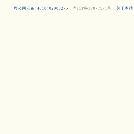
粤公网安备44010402003275
粤ICP备17077571号
关于本站