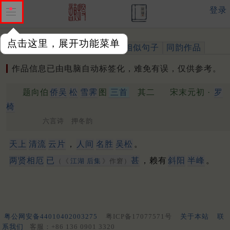
登录
点击这里，展开功能菜单
作品
标注四声
出处、引用
相似句子
同韵作品
作品信息已由电脑自动标签化，难免有误，仅供参考。
题向伯
侨吴
松
雪霁
图
三首
其二
宋末元初 ·
罗
椅
六言诗 押冬韵
天上
清流
云片
，
人间
名胜
吴松
。
两贤相厄
已
甚
，赖有
斜阳
半峰
。
（《
江湖
后集
》作窘）
粤公网安备44010402003275
粤ICP备17077571号
关于本站
联
系我们
客服：+86 136 0901 3320