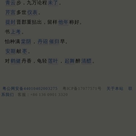
青云
步，九万论程
未了
。
芹宫
多世
仪表
。
提封
晋郡重拈出，留样
他年
称好。
书
上考
。
怕种满
棠阴
，
丹诏
催归
早。
安期
献
枣
。
对
鹤健
丹香，龟轻
莲叶
，
起舞
醉
清醥
。
粤公网安备44010402003275
粤ICP备17077571号
关于本站
联
系我们
客服：+86 136 0901 3320