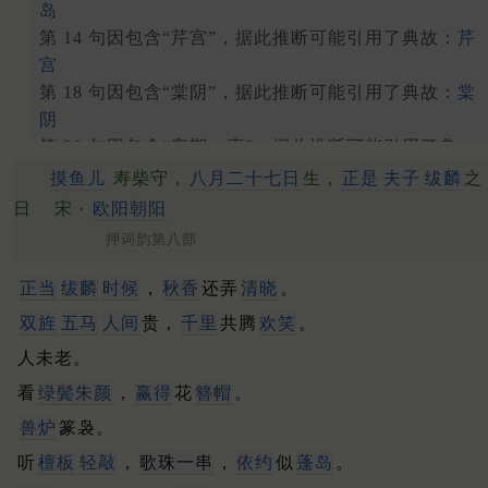
岛
第 14 句因包含“芹宫”，据此推断可能引用了典故：
芹
宫
第 18 句因包含“棠阴”，据此推断可能引用了典故：
棠
阴
第 20 句因包含“安期，枣”，据此推断可能引用了典
故：
安期枣
摸鱼儿
寿柴守，
八月二十七日
生，
正是
夫子
绂麟
之
日
宋 ·
欧阳朝阳
押词韵第八部
正当
绂麟
时候
，
秋香
还弄
清晓
。
双旌
五马
人间
贵，
千里
共腾
欢笑
。
人未老。
看
绿鬓朱颜
，
赢得
花
簪帽
。
兽炉
篆袅。
听
檀板
轻敲
，
歌珠一串
，
依约
似
蓬岛
。