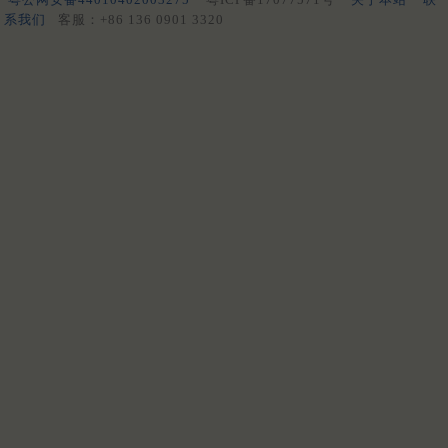
系我们
客服：+86 136 0901 3320