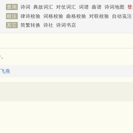
查询
诗词
典故词汇
对仗词汇
词谱
曲谱
诗词地图
登
校注
律诗校验
词格校验
曲格校验
对联校验
自动笺注
其它
简繁转换
诗社
诗词书店
考。
：
飞燕