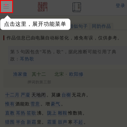
登录
点击这里，展开功能菜单
作品
标注四声
出处、引用
相似句子
同韵作品
作品信息已由电脑自动标签化，难免有误，仅供参考。
第 5 句因包含“耳热，歌”，据此推断可能引用了典
故：
耳热歌
渔家傲
其十二
北宋 ·
欧阳修
押词韵第三部
十二月
严凝
天地闭
。莫嫌
台榭
无花卉。
惟有
酒能欺
雪意
。增
豪气
。
直教
耳热
笙歌
沸。
陇上
雕鞍
惟数骑。
猎围
半合
新霜
里。
霜重
鼓声
寒
不起
。