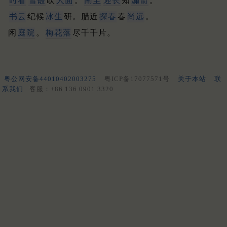
时看
雪霰
吹
人面
。
南至
迎长
知
漏箭
。
书云
纪候
冰生
研。腊近
探春
春
尚远
。
闲
庭院
。
梅花落
尽千千片。
粤公网安备44010402003275
粤ICP备17077571号
关于本站
联
系我们
客服：+86 136 0901 3320