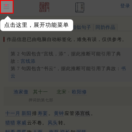
登录
点击这里，展开功能菜单
作品
标注四声
出处、引用
相似句子
同韵作品
作品信息已由电脑自动标签化，难免有误，仅供参考。
第 2 句因包含“宫线，添”，据此推断可能引用了典
故：
宫线添
第 7 句因包含“书云”，据此推断可能引用了典故：
书
云
渔家傲
其十一
北宋 ·
欧阳修
押词韵第七部
十一月
新阳
排
寿宴
。
黄钟
应管
添宫线
。
猎猎
寒威
云不卷。
风头
转。