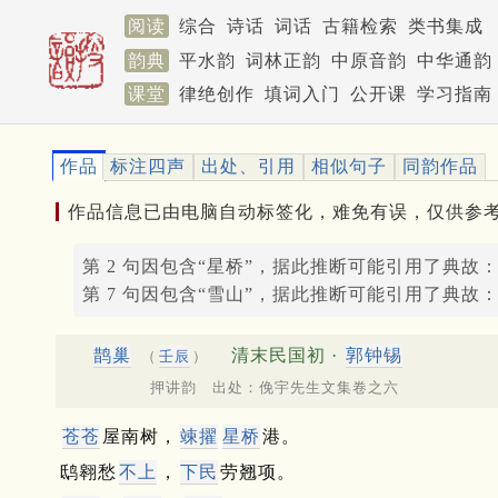
阅读
综合
诗话
词话
古籍检索
类书集成
韵典
平水韵
词林正韵
中原音韵
中华通韵
课堂
律绝创作
填词入门
公开课
学习指南
作品
标注四声
出处、引用
相似句子
同韵作品
作品信息已由电脑自动标签化，难免有误，仅供参
第 2 句因包含“星桥”，据此推断可能引用了典故
第 7 句因包含“雪山”，据此推断可能引用了典故
鹊巢
清末民国初 ·
郭钟锡
（
壬辰
）
押讲韵 出处：俛宇先生文集卷之六
苍苍
屋南树，
竦擢
星桥
港。
鸱翱愁
不上
，
下民
劳翘项。