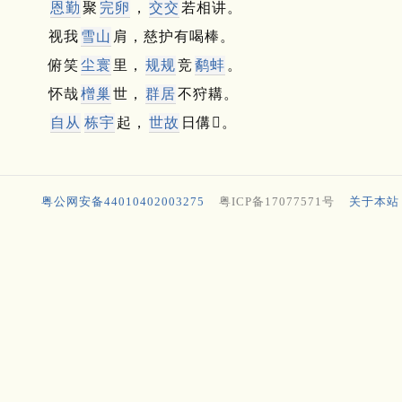
恩勤
聚
完卵
，
交交
若相讲。
视我
雪山
肩，慈护有喝棒。
俯笑
尘寰
里，
规规
竞
鹬蚌
。
怀哉
橧巢
世，
群居
不狩耩。
自从
栋宇
起，
世故
日傋𠈵。
粤公网安备44010402003275
粤ICP备17077571号
关于本站