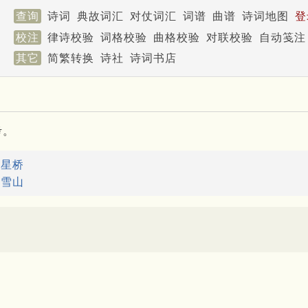
查询
诗词
典故词汇
对仗词汇
词谱
曲谱
诗词地图
登
校注
律诗校验
词格校验
曲格校验
对联校验
自动笺注
其它
简繁转换
诗社
诗词书店
考。
：
星桥
：
雪山