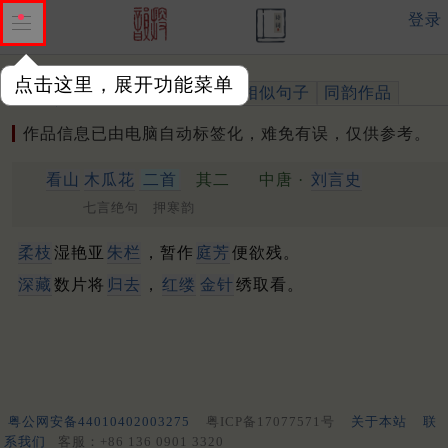
登录
点击这里，展开功能菜单
作品
标注四声
出处、引用
相似句子
同韵作品
作品信息已由电脑自动标签化，难免有误，仅供参考。
看山
木瓜花
二首
其二
中唐 ·
刘言史
七言绝句 押寒韵
柔枝
湿艳亚
朱栏
，暂作
庭芳
便欲残。
深藏
数片将
归去
，
红缕
金针
绣取看。
粤公网安备44010402003275
粤ICP备17077571号
关于本站
联
系我们
客服：+86 136 0901 3320