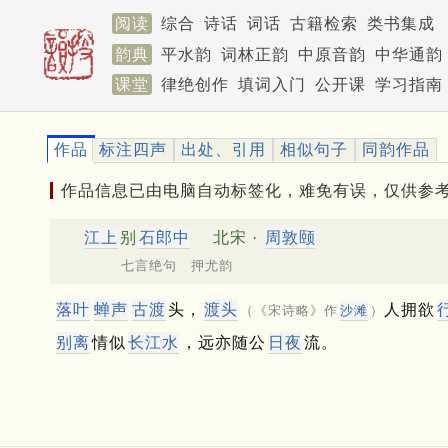
阅读
综合
诗话
词话
古籍检索
类书集成
韵典
平水韵
词林正韵
中原音韵
中华通韵
课堂
律绝创作
填词入门
公开课
学习指南
作品
标注四声
出处、引用
相似句子
同韵作品
作品信息已由电脑自动标签化，难免有误，仅供参
江上
别
石郎中
北宋 ·
周敦颐
七言绝句 押尤韵
落叶
蝉声
古渡
头，
渡头
人拥欲
（《宋诗略》作
沙滩
）
别离
情似
长江水
，远亦随公
日夜
流。