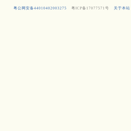
粤公网安备44010402003275
粤ICP备17077571号
关于本站