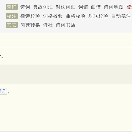
查询
诗词
典故词汇
对仗词汇
词谱
曲谱
诗词地图
登
校注
律诗校验
词格校验
曲格校验
对联校验
自动笺注
其它
简繁转换
诗社
诗词书店
考。
行舟
。