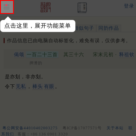
登录
点击这里，展开功能菜单
作品
标注四声
出处、引用
相似句子
同韵作品
作品信息已由电脑自动标签化，难免有误，仅供参考。
偈颂
一百二十三首
其三十六
宋末元初 ·
释祖钦
押潸韵
是亦刬，非亦刬。
令下
无私
，
棒头
有眼
。
粤公网安备44010402003275
粤ICP备17077571号
关于本站
联
系我们
客服：+86 136 0901 3320