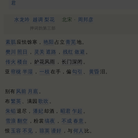
君
水龙吟
越调
梨花
北宋 ·
周邦彦
押词韵第三部
素肌
应怯馀寒，
艳阳
占立
青芜
地。
樊川
照日
，
灵关
遮路
，
残红
敛避
。
传火
楼台
，
妒花风雨
，
长门深闭
。
亚
帘栊
半湿
，
一枝
在手，偏
勾引
、
黄昏
泪。
别有
风前
月底
。
布
繁英
、满园
歌吹
。
朱铅
退尽，
潘妃
却酒，
昭君
乍起
。
雪浪
翻空
，粉裳
缟夜
，
不成
春意
。
恨
玉容
不见
，
琼英
谩好
，与
何人
比。