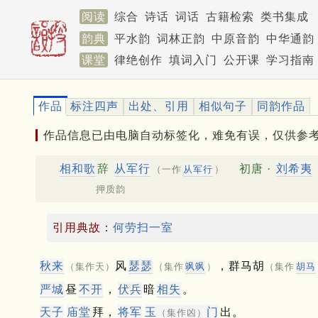
阅读
综合
诗话
词话
古籍检索
类书集成
韵典
平水韵
词林正韵
中原音韵
中华通韵
课堂
律绝创作
填词入门
公开课
学习指南
作品
标注四声
出处、引用
相似句子
同韵作品
作品信息已由电脑自动标签化，难免有误，仅供参
相和歌
辞
从军行
初唐 ·
刘希夷
（一作
从军行
）
押质韵
引用典故：
何劳扫一室
秋来
风
瑟瑟
，群马胡
（集作天）
（集作
飒飒
）
（集作
胡马
严城
昼
不开
，
伏兵
暗
相失
。
天子
庙堂
拜，
将军
玉
门
出。
（集作凶）