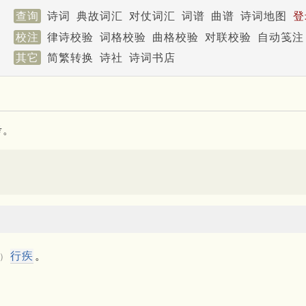
查询
诗词
典故词汇
对仗词汇
词谱
曲谱
诗词地图
登
校注
律诗校验
词格校验
曲格校验
对联校验
自动笺注
其它
简繁转换
诗社
诗词书店
考。
行疾
。
）