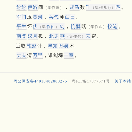
纷纷
伊洛
间
，
戎马
数
千
匹
。
（集作道）
（集作几万）
军门
压
黄河
，
兵气
冲
白日
。
平生
怀
伏
剑
，
忼慨
既
投笔
。
（集
作仗
）
（集作即）
南登
汉月
孤，
北走
燕
云
密。
（集作代）
近取
韩
彭
计，
早知
孙吴
术。
丈夫
清
万里
，谁能埽
一室
。
粤公网安备44010402003275
粤ICP备17077571号
关于本站