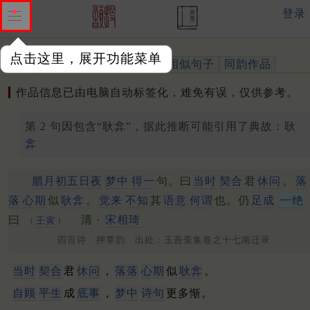
登录
点击这里，展开功能菜单
作品
标注四声
出处、引用
相似句子
同韵作品
作品信息已由电脑自动标签化，难免有误，仅供参考。
第 2 句因包含“耿弇”，据此推断可能引用了典故：
耿
弇
腊月初五日夜
梦中
得一
句。曰
当时
契合
君
休问
。
落
落
心期
似
耿弇
。
觉来
不知
其
语意
何谓
也。仍
足成
一绝
曰
清 ·
宋相琦
（
壬寅
）
四言诗 押覃韵 出处：玉吾斋集卷之十七南迁录
当时
契合
君
休问
，
落落
心期
似
耿弇
。
自顾
平生
成
底事
，
梦中
诗句
更多惭。