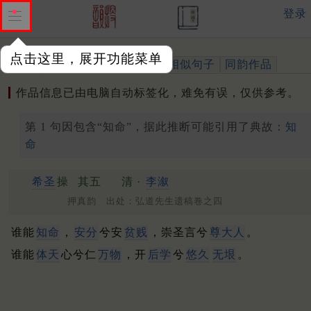
登录
点击这里，展开功能菜单
作品
标注四声
出处、引用
相似句子
同韵作品
作品信息已由电脑自动标签化，难免有误，仅供参考。
第 1 句因包含“知命”，据此推断可能引用了典故：
知
命
希圣
操
其五
清 ·
李溆
押真韵 出处：弘道先生遗稿卷之四
谁能
知命
，
安分
兮安
贫贱
，崇圣言兮
尊大人
。
谁能
体天
心兮仁
万物
，开
后学
兮
悠久
无垠
。