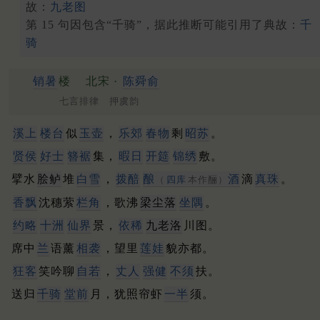
故：
九老图
第 15 句因包含“千骑”，据此推断可能引用了典故：
千
骑
销暑
楼
北宋 ·
陈舜俞
七言排律 押虞韵
溪上
楼台
似
玉壶
，
乐郊
春物
剩
昭苏
。
贤侯
好士
簪裾
集，
暇日
开筵
锦绣
敷。
擘水
脍鲈
堆
白雪
，
拨醅
酿
酒
滴
真珠
。
（
四库
本作酾）
香飘
沈穗萦
栏角
，歌沸
梁尘落
坐隅
。
约略
十洲
仙界
景，
依稀
九老洛
川图。
席中
兰
语薰
相袭
，望里
莲娃
貌亦都。
狂客
笑吟聊
自若
，
丈人
强健
不须
扶。
送归
千骑
堂前
月，犹照帘虾
一半
须。