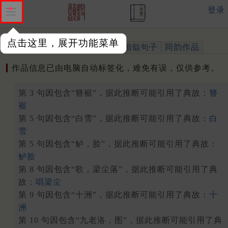
登录
点击这里，展开功能菜单
作品
标注四声
出处、引用
相似句子
同韵作品
作品信息已由电脑自动标签化，难免有误，仅供参考。
第 3 句因包含“簪裾”，据此推断可能引用了典故：
簪
裾
第 5 句因包含“白雪”，据此推断可能引用了典故：
白
雪
第 5 句因包含“鲈，脍”，据此推断可能引用了典故：
鲈脍
第 8 句因包含“歌，梁尘落”，据此推断可能引用了典
故：
唱梁尘
第 9 句因包含“十洲”，据此推断可能引用了典故：
十
洲
第 10 句因包含“九老洛，图”，据此推断可能引用了典