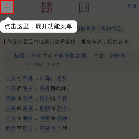
登录
点击这里，展开功能菜单
作品
标注四声
出处、引用
相似句子
同韵作品
作品信息已由电脑自动标签化，难免有误，仅供参考。
栖霞寺
东峰
寻南
齐明徵君
故居
中唐 ·
刘长卿
五言排律 押冬韵
山人
今
不见
，
山鸟
自
相从
。
长啸
辞
明主
，
终身
卧此峰。
泉源
通
石径
，
涧户
掩
尘容
。
古墓
依
寒草
，
前朝
寄
老松
。
片云
生
断壁
，
万壑
遍
疏钟
。
惆怅
空
归去
，
犹疑
林下
逢。