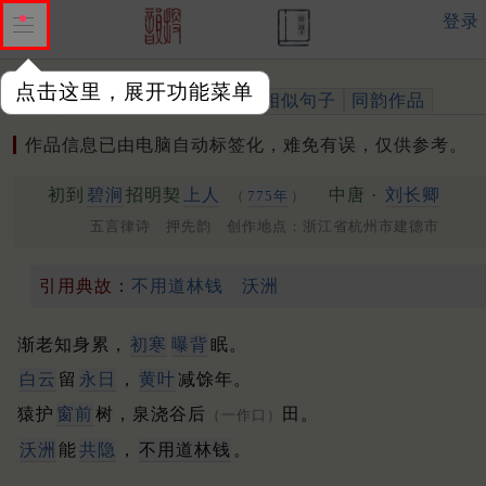
登录
点击这里，展开功能菜单
作品
标注四声
出处、引用
相似句子
同韵作品
作品信息已由电脑自动标签化，难免有误，仅供参考。
初到
碧涧
招明契
上人
中唐 ·
刘长卿
（
775年
）
五言律诗 押先韵 创作地点：浙江省杭州市建德市
引用典故：
不用道林钱
沃洲
渐老知身累，
初寒
曝背
眠。
白云
留
永日
，
黄叶
减馀年。
猿护
窗前
树，泉浇谷后
田。
（一作口）
沃洲
能
共隐
，
不用道林钱
。