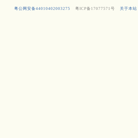
粤公网安备44010402003275
粤ICP备17077571号
关于本站