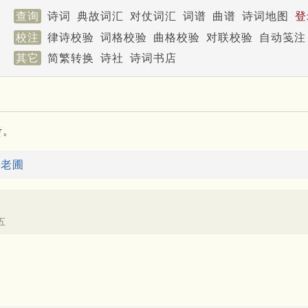
查询
诗词
典故词汇
对仗词汇
词谱
曲谱
诗词地图
登
校注
律诗校验
词格校验
曲格校验
对联校验
自动笺注
其它
简繁转换
诗社
诗词书店
考。
：
老圃
五