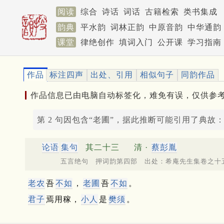
阅读
综合
诗话
词话
古籍检索
类书集成
韵典
平水韵
词林正韵
中原音韵
中华通韵
课堂
律绝创作
填词入门
公开课
学习指南
作品
标注四声
出处、引用
相似句子
同韵作品
作品信息已由电脑自动标签化，难免有误，仅供参
第 2 句因包含“老圃”，据此推断可能引用了典故
论语
集句
其二十三
清 ·
蔡彭胤
五言绝句 押词韵第四部 出处：希庵先生集卷之十
老农
吾
不如
，
老圃
吾
不如
。
君子
焉用稼，
小人
是
樊须
。