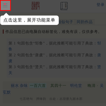
登录
点击这里，展开功能菜单
作品
标注四声
出处、引用
相似句子
同韵作品
作品信息已由电脑自动标签化，难免有误，仅供参考。
第 1 句因包含“邹鲁”，据此推断可能引用了典故：
邹
鲁
第 2 句因包含“唐虞”，据此推断可能引用了典故：
唐
虞
第 3 句因包含“贤关”，据此推断可能引用了典故：
贤
关
丽水
杂咏
一百六首
其四十一
明伦堂
晚清 ·
吴
宖默
七言绝句 押绛韵 出处：丛琐册九丽水郡