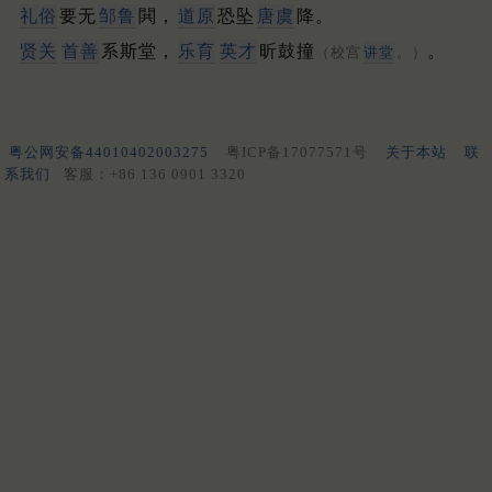
礼俗
要无
邹鲁
閧，
道原
恐坠
唐虞
降。
贤关
首善
系斯堂，
乐育
英才
昕鼓撞
。
（校宫
讲堂
。）
粤公网安备44010402003275
粤ICP备17077571号
关于本站
联
系我们
客服：+86 136 0901 3320