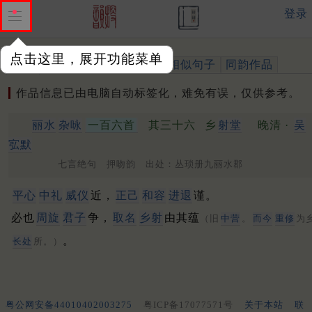
登录
点击这里，展开功能菜单
作品
标注四声
出处、引用
相似句子
同韵作品
作品信息已由电脑自动标签化，难免有误，仅供参考。
丽水
杂咏
一百六首
其三十六
乡
射堂
晚清 ·
吴
宖默
七言绝句 押吻韵 出处：丛琐册九丽水郡
平心
中礼
威仪
近，
正己
和容
进退
谨。
必也
周旋
君子
争，
取名
乡射
由其蕴
（旧
中营
。
而今
重修
为
。
长处
所。）
粤公网安备44010402003275
粤ICP备17077571号
关于本站
联