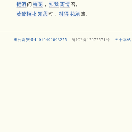
把酒
问
梅花
，
知我
离情
否。
若
使
梅
花
知我
时，
料得
花须
瘦。
粤公网安备44010402003275
粤ICP备17077571号
关于本站