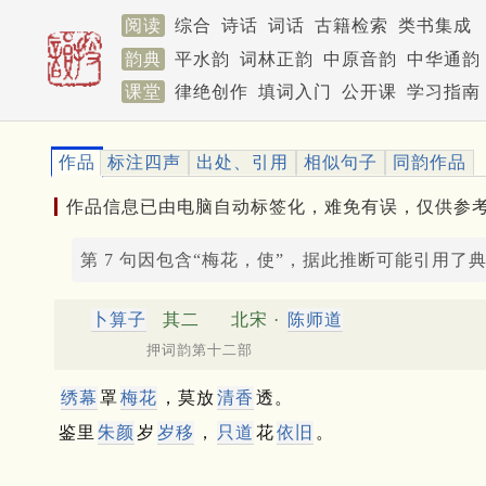
阅读
综合
诗话
词话
古籍检索
类书集成
韵典
平水韵
词林正韵
中原音韵
中华通韵
课堂
律绝创作
填词入门
公开课
学习指南
作品
标注四声
出处、引用
相似句子
同韵作品
作品信息已由电脑自动标签化，难免有误，仅供参
第 7 句因包含“梅花，使”，据此推断可能引用了
卜算子
其二
北宋 ·
陈师道
押词韵第十二部
绣幕
罩
梅花
，莫放
清香
透。
鉴里
朱颜
岁
岁移
，
只道
花
依旧
。