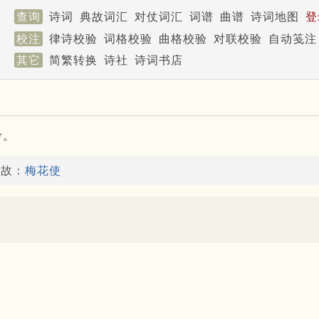
查询
诗词
典故词汇
对仗词汇
词谱
曲谱
诗词地图
登
校注
律诗校验
词格校验
曲格校验
对联校验
自动笺注
其它
简繁转换
诗社
诗词书店
考。
典故：
梅花使