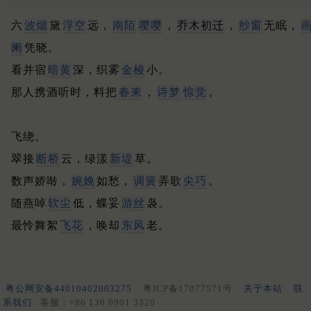
六
波烟
黛
浮空
远，
南陌
嘤嘤
，
乔木初迁
，
纱窗
无眠，
阑
凭晓。
看并宿
暗黄
深，织雾
金梭
小。
那人携酒听时，料把
春来
，
诗梦
惊觉
。
飞绕。
翠接
断桥
云，绿漾
新堤
草。
数声娇啭，
婉娩
如愁，
调簧
弄歌
尖巧
。
随燕啅
软尘
低，蝶妥
游丝
袅。
最怜舞絮
飞花
，唤却
东风
老。
粤公网安备44010402003275
粤ICP备17077571号
关于本站
联
系我们
客服：+86 136 0901 3320