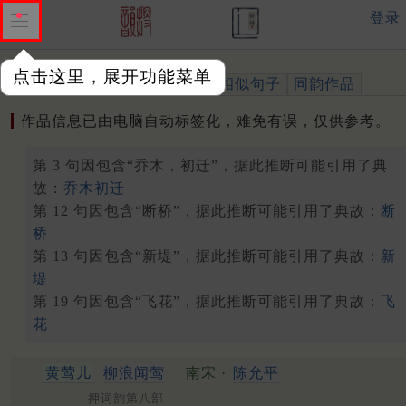
登录
点击这里，展开功能菜单
作品
标注四声
出处、引用
相似句子
同韵作品
作品信息已由电脑自动标签化，难免有误，仅供参考。
第 3 句因包含“乔木，初迁”，据此推断可能引用了典
故：
乔木初迁
第 12 句因包含“断桥”，据此推断可能引用了典故：
断
桥
第 13 句因包含“新堤”，据此推断可能引用了典故：
新
堤
第 19 句因包含“飞花”，据此推断可能引用了典故：
飞
花
黄莺儿
柳浪闻莺
南宋 ·
陈允平
押词韵第八部