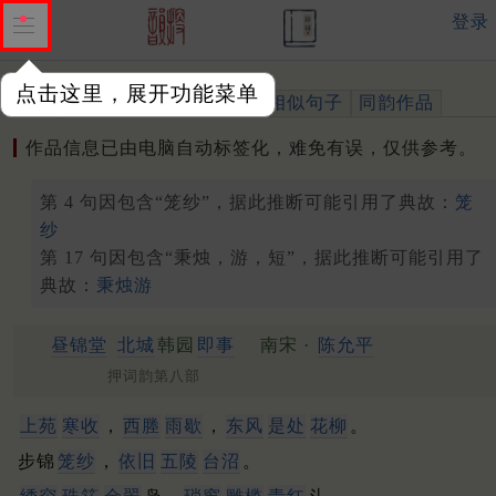
登录
点击这里，展开功能菜单
作品
标注四声
出处、引用
相似句子
同韵作品
作品信息已由电脑自动标签化，难免有误，仅供参考。
第 4 句因包含“笼纱”，据此推断可能引用了典故：
笼
纱
第 17 句因包含“秉烛，游，短”，据此推断可能引用了
典故：
秉烛游
昼锦堂
北城
韩园
即事
南宋 ·
陈允平
押词韵第八部
上苑
寒收
，
西塍
雨歇
，
东风
是处
花柳
。
步锦
笼纱
，
依旧
五陵
台沼
。