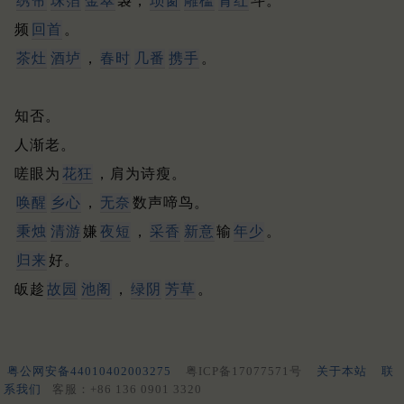
绣帘
珠箔
金翠
袅，
琐窗
雕槛
青红
斗。
频
回首
。
茶灶
酒垆
，
春时
几番
携手
。
知否。
人渐老。
嗟眼为
花狂
，肩为诗瘦。
唤醒
乡心
，
无奈
数声啼鸟。
秉烛
清游
嫌
夜短
，
采香
新意
输
年少
。
归来
好。
皈趁
故园
池阁
，
绿阴
芳草
。
粤公网安备44010402003275
粤ICP备17077571号
关于本站
联
系我们
客服：+86 136 0901 3320