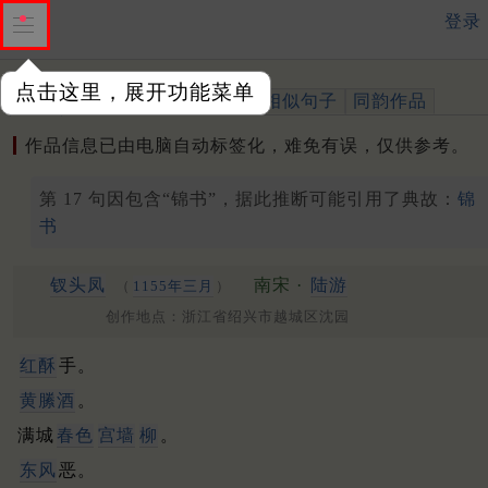
登录
点击这里，展开功能菜单
作品
标注四声
出处、引用
相似句子
同韵作品
作品信息已由电脑自动标签化，难免有误，仅供参考。
第 17 句因包含“锦书”，据此推断可能引用了典故：
锦
书
钗头凤
南宋 ·
陆游
（
1155年三月
）
创作地点：浙江省绍兴市越城区沈园
红酥
手。
黄縢酒
。
满城
春色
宫墙
柳
。
东风
恶。