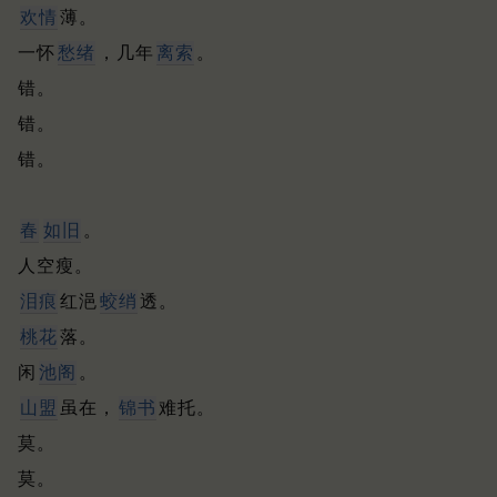
欢情
薄。
一怀
愁绪
，几年
离索
。
错。
错。
错。
春
如旧
。
人空瘦。
泪痕
红浥
蛟绡
透。
桃花
落。
闲
池阁
。
山盟
虽在，
锦书
难托。
莫。
莫。