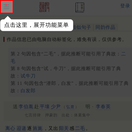
登录
点击这里，展开功能菜单
作品
标注四声
出处、引用
相似句子
同韵作品
作品信息已由电脑自动标签化，难免有误，仅供参考。
第 2 句因包含“二毛”，据此推断可能引用了典故：
二
毛
第 8 句因包含“试，牛刀”，据此推断可能引用了典
故：
试牛刀
第 11 句因包含“潜郎，白发”，据此推断可能引用了典
故：
白发郎
送
李伯胤
赴
平壤
少尹
明 ·
李春英
（
弘胄
）
七言排律 押豪韵 出处：体素集中
离心
迢递
逐
旌旄
，又出
阳关
感
二毛
。