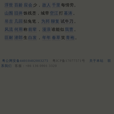
浮世
百龄
应会
少，
故人
千里
每情劳。
山围
旧井
馀残垄，城带
空江
打
暮涛
。
吊古
几回
拈兔笔，
为邦
聊复
试牛刀
。
风流
何用
称
前辈
，
漫浪
谁能似
我曹
。
叵耐
潜郎
生
白发
，
年年
春草
笑
青袍
。
粤公网安备44010402003275
粤ICP备17077571号
关于本站
联
系我们
客服：+86 136 0901 3320