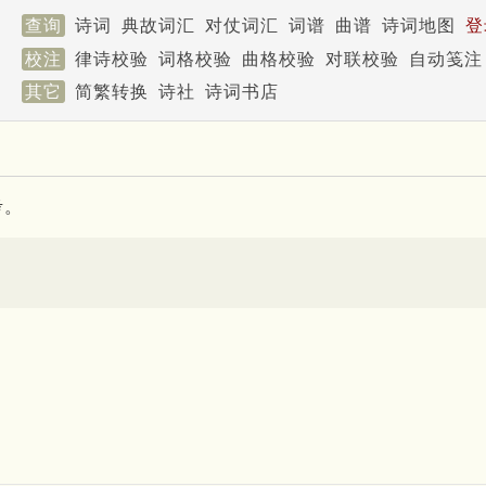
查询
诗词
典故词汇
对仗词汇
词谱
曲谱
诗词地图
登
校注
律诗校验
词格校验
曲格校验
对联校验
自动笺注
其它
简繁转换
诗社
诗词书店
考。