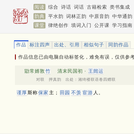
阅读
综合
诗话
词话
古籍检索
类书集成
韵典
平水韵
词林正韵
中原音韵
中华通韵
课堂
律绝创作
填词入门
公开课
学习指南
作品
标注四声
出处、引用
相似句子
同韵作品
作品信息已由电脑自动标签化，难免有误，仅供参
勖常婿敦
竹
清末民国初 ·
王闿运
对联 押真韵 出处：湘绮楼联语卷四赠联
谨厚
斯称
保家
主；
田园
不羡
宦游
人。