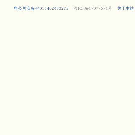
粤公网安备44010402003275
粤ICP备17077571号
关于本站