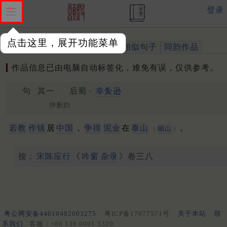
登录
点击这里，展开功能菜单
作品
标注四声
出处、引用
相似句子
同韵作品
作品信息已由电脑自动标签化，难免有误，仅供参考。
句
其一
后蜀 ·
幸夤逊
押删韵
若教
作镇
居
中国
，
争得
泥金
在
泰山
。
（
岷山
）
按：
宋陈应行
《
吟窗
杂录
》卷三八
粤公网安备44010402003275
粤ICP备17077571号
关于本站
联
系我们
客服：+86 136 0901 3320