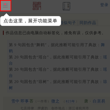
登录
点击这里，展开功能菜单
作品
标注四声
出处、引用
相似句子
同韵作品
作品信息已由电脑自动标签化，难免有误，仅供参考。
第 9 句因包含“舞鹤”，据此推断可能引用了典故：
舞
鹤
第 20 句因包含“瑶台”，据此推断可能引用了典故：
瑶
台
第 20 句因包含“瑶台”，据此推断可能引用了典故：
瑶
台
第 20 句因包含“琼树”，据此推断可能引用了典故：
琼
树
雪中
即事
荅
微之
唐 ·
白居易
（一作寄）
（
823年
）
七言排律 押虞韵 创作地点：浙江省杭州市