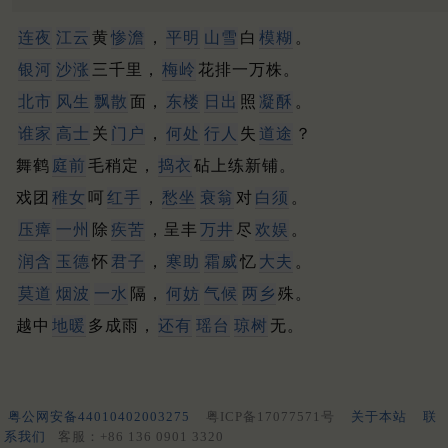
连夜
江云
黄
惨澹
，
平明
山雪
白
模糊
。
银河
沙涨
三千里，
梅岭
花排一万株。
北市
风生
飘散
面，
东楼
日出
照
凝酥
。
谁家
高士
关
门户
，
何处
行人
失
道途
？
舞鹤
庭前
毛稍定，
捣衣
砧上练新铺。
戏团
稚女
呵
红手
，
愁坐
衰翁
对
白须
。
压瘴
一州
除
疾苦
，呈丰
万井
尽
欢娱
。
润含
玉德
怀
君子
，
寒助
霜威
忆
大夫
。
莫道
烟波
一水
隔，
何妨
气候
两乡
殊。
越中
地暖
多成雨，
还有
瑶台
琼树
无。
粤公网安备44010402003275
粤ICP备17077571号
关于本站
联
系我们
客服：+86 136 0901 3320