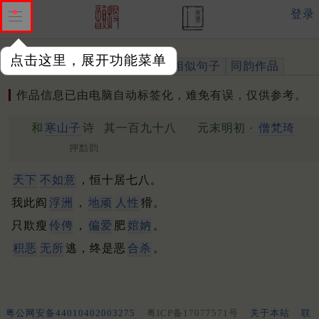
登录
点击这里，展开功能菜单
作品
标注四声
出处、引用
相似句子
同韵作品
作品信息已由电脑自动标签化，难免有误，仅供参考。
和
寒山子
诗
其一百九十八
元末明初 ·
僧梵琦
押黠韵
天下
不如意
，恒十居七八。
我此阎
浮洲
，
地顽
人性
猾。
只欺瘦
伶俜
，
偏爱
肥
婠妠
。
积恶
无所
逃，终是恶
合杀
。
粤公网安备44010402003275
粤ICP备17077571号
关于本站
联