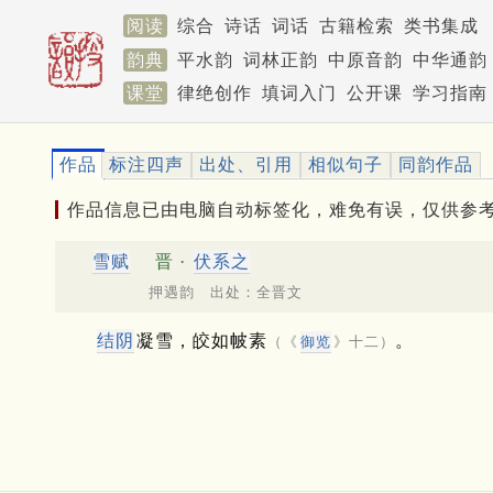
阅读
综合
诗话
词话
古籍检索
类书集成
韵典
平水韵
词林正韵
中原音韵
中华通韵
课堂
律绝创作
填词入门
公开课
学习指南
作品
标注四声
出处、引用
相似句子
同韵作品
作品信息已由电脑自动标签化，难免有误，仅供参
雪赋
晋 ·
伏系之
押遇韵 出处：全晋文
结阴
凝雪，皎如帔素
。
（《
御览
》十二）