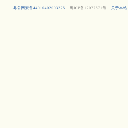
粤公网安备44010402003275
粤ICP备17077571号
关于本站