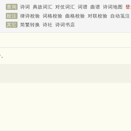
查询
诗词
典故词汇
对仗词汇
词谱
曲谱
诗词地图
登
校注
律诗校验
词格校验
曲格校验
对联校验
自动笺注
其它
简繁转换
诗社
诗词书店
考。