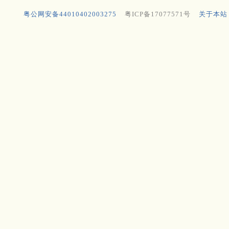
粤公网安备44010402003275
粤ICP备17077571号
关于本站