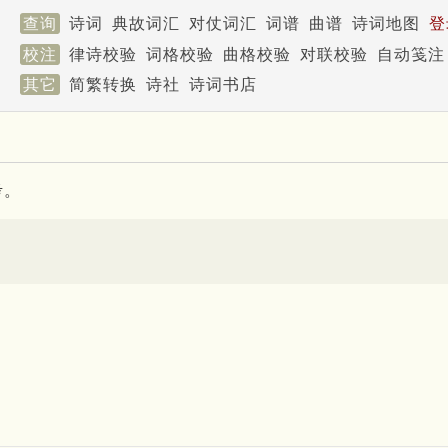
查询
诗词
典故词汇
对仗词汇
词谱
曲谱
诗词地图
登
校注
律诗校验
词格校验
曲格校验
对联校验
自动笺注
其它
简繁转换
诗社
诗词书店
考。