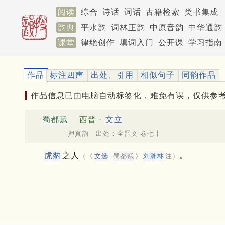
阅读
综合
诗话
词话
古籍检索
类书集成
韵典
平水韵
词林正韵
中原音韵
中华通韵
课堂
律绝创作
填词入门
公开课
学习指南
作品
标注四声
出处、引用
相似句子
同韵作品
作品信息已由电脑自动标签化，难免有误，仅供参
蜀都赋
西晋 ·
文立
押真韵 出处：全晋文 卷七十
虎豹
之人
。
（《
文选
·
蜀都赋
》
刘渊林
注）