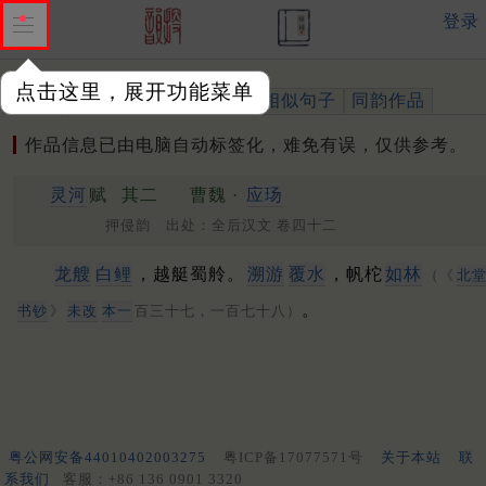
登录
点击这里，展开功能菜单
作品
标注四声
出处、引用
相似句子
同韵作品
作品信息已由电脑自动标签化，难免有误，仅供参考。
灵河
赋
其二
曹魏 ·
应玚
押侵韵 出处：全后汉文 卷四十二
龙艘
白鲤
，越艇蜀舲。
溯游
覆水
，帆柁
如林
（《
北
。
书钞
》
未改
本一
百三十七，一百七十八）
粤公网安备44010402003275
粤ICP备17077571号
关于本站
联
系我们
客服：+86 136 0901 3320