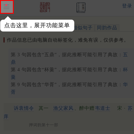
登录
点击这里，展开功能菜单
作品
标注四声
出处、引用
相似句子
同韵作品
作品信息已由电脑自动标签化，难免有误，仅供参考。
第 3 句因包含“五鼎”，据此推断可能引用了典故：
五
鼎
第 4 句因包含“杯羹”，据此推断可能引用了典故：
杯
羹
第 9 句因包含“华胥”，据此推断可能引用了典故：
华
胥
诉衷情令
其一
渔父家风
、醉中赠
韦道士
宋 ·
苏
庠
押词韵第十一部