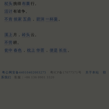
杖头
挑得
布囊
行。
活计
有谁争。
不肯
侯家
五鼎
，
碧涧
一杯羹
。
溪上
月，
岭头
云。
不劳
耕。
瓮中
春色
，
枕上
华胥
，
便是
长生
。
粤公网安备44010402003275
粤ICP备17077571号
关于本站
联
系我们
客服：+86 136 0901 3320