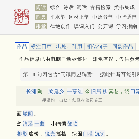
阅读
综合
诗话
词话
古籍检索
类书集成
韵典
平水韵
词林正韵
中原音韵
中华通韵
课堂
律绝创作
填词入门
公开课
学习指南
作品
标注四声
出处、引用
相似句子
同韵作品
作品信息已由电脑自动标签化，难免有误，仅供参
第 18 句因包含“问讯同盟鸥鹭”，据此推断可能
长洲
陶
梁
凫乡
一萼红
余
旧居
柳
真巷，绕
门
押侵韵 出处：红豆树馆词卷五
面
城阴
。
占
清溪
一曲
，小阁惯
登临
。
柳影
遮桥，
镜光
摇槛，绿围
门巷
沉沉
。