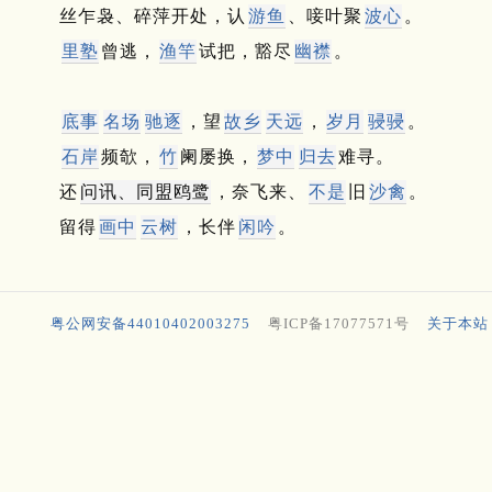
丝乍袅、碎萍开处，认
游鱼
、唼叶聚
波心
。
里塾
曾逃，
渔竿
试把，豁尽
幽襟
。
底事
名场
驰逐
，望
故乡
天远
，
岁月
骎骎
。
石岸
频欹，
竹
阑屡换，
梦中
归去
难寻。
还
问讯、同盟鸥鹭
，奈飞来、
不是
旧
沙禽
。
留得
画中
云树
，长伴
闲吟
。
粤公网安备44010402003275
粤ICP备17077571号
关于本站