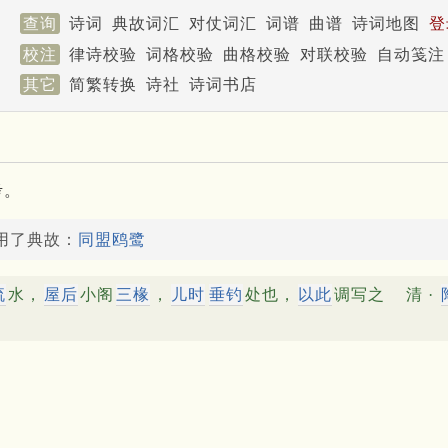
查询
诗词
典故词汇
对仗词汇
词谱
曲谱
诗词地图
登
校注
律诗校验
词格校验
曲格校验
对联校验
自动笺注
其它
简繁转换
诗社
诗词书店
考。
引用了典故：
同盟鸥鹭
流
水，
屋后
小阁
三椽
，
儿时
垂钓
处也，
以此
调写之
清 ·