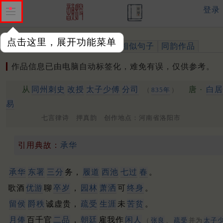
登录
点击这里，展开功能菜单
作品
标注四声
出处、引用
相似句子
同韵作品
作品信息已由电脑自动标签化，难免有误，仅供参考。
从
同州
刺史
改授
太子少傅
分司
唐 ·
白居
（
835年
）
易
七言律诗 押真韵 创作地点：河南省洛阳市
引用典故：
承华
承华
东署
三分
务，
履道
西池
七过
春
。
歌酒
优游
聊
卒岁
，
园林
萧洒
可
终身
。
留侯
爵秩
诚虚贵，
疏受
生涯
未
苦贫
。
月俸
百千官
二品
，
朝廷
雇我作
闲人
（
张良
、
疏受
并为
太子