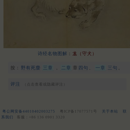
诗经名物图解
：
尨（守犬）
按：
野有死麇
三章
，
二章
章
四句
、
一章
三句
。
评注
（点击查看或隐藏评注）
粤公网安备44010402003275
粤ICP备17077571号
关于本站
联
系我们
客服：+86 136 0901 3320