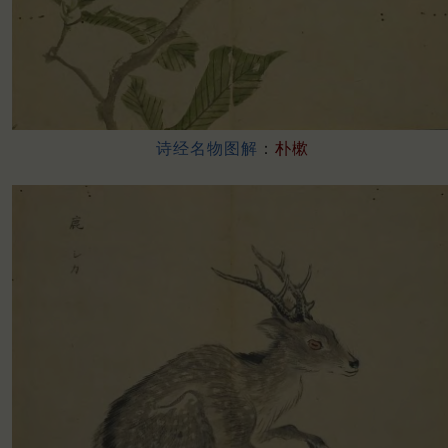
诗经名物图解
：
朴樕