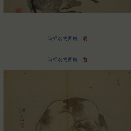
诗经名物图解
：
鹿
诗经名物图解
：
尨