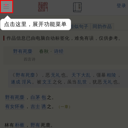
登录
点击这里，展开功能菜单
作品
标注四声
出处、引用
相似句子
同韵作品
作品信息已由电脑自动标签化，难免有误，仅供参考。
野有死麇
春秋 ·
诗经
四言诗
《
野有死麇
》，恶
无礼
也。
天下大乱
，彊暴
相陵
，
遂成
淫风
。被
文王
之化，虽当
乱世
，犹恶
无礼
也。
野有死
麇
，
白
茅
包
之。
有女怀春
，
吉士
诱
之。
（一章）
林有
朴
樕
，
野有
死鹿。