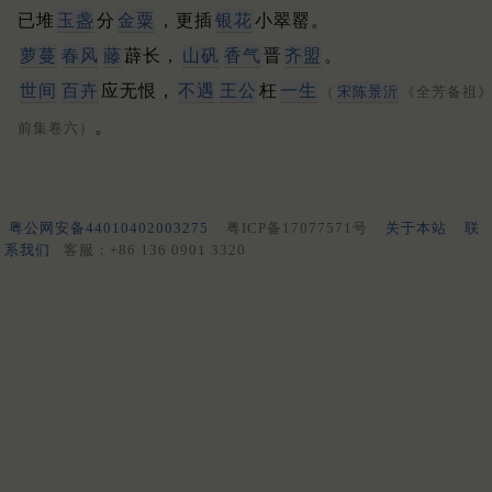
已堆
玉盏
分
金粟
，更插
银花
小翠罂。
萝蔓
春风
藤
薜长，
山矾
香气
晋
齐盟
。
世间
百卉
应无恨，
不遇
王公
枉
一生
（
宋陈景沂
《全芳备祖
。
前集卷六）
粤公网安备44010402003275
粤ICP备17077571号
关于本站
联
系我们
客服：+86 136 0901 3320