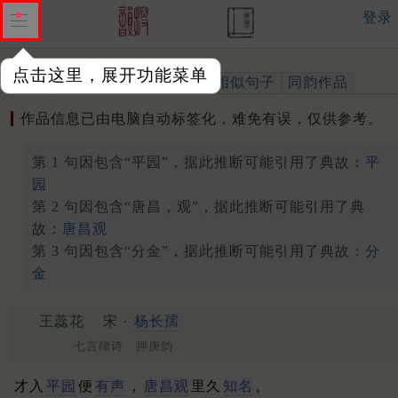
登录
点击这里，展开功能菜单
作品
标注四声
出处、引用
相似句子
同韵作品
作品信息已由电脑自动标签化，难免有误，仅供参考。
第 1 句因包含“平园”，据此推断可能引用了典故：
平
园
第 2 句因包含“唐昌，观”，据此推断可能引用了典
故：
唐昌观
第 3 句因包含“分金”，据此推断可能引用了典故：
分
金
王蕊花
宋 ·
杨长孺
七言律诗 押庚韵
才入
平园
便
有声
，
唐昌观
里久
知名
。