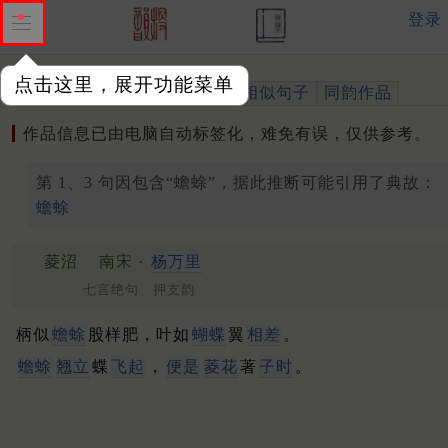
登录
点击这里，展开功能菜单
作品
标注四声
出处、引用
相似句子
同韵作品
作品信息已由电脑自动标签化，难免有误，仅供参考。
第 1、3 句因包含“蟾蜍”，据此推断可能引用了典故：
蟾蜍
菱沼
南宋 ·
杨万里
七言绝句 押支韵
柄似
蟾蜍
股样肥，叶如
蝴蝶
翼
相差
。
蟾蜍
翘立
蝶
飞起
，
便是
菱花
著
子时
。