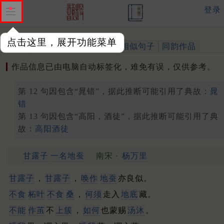
登录
点击这里，展开功能菜单
作品
标注四声
出处、引用
相似句子
同韵作品
作品信息已由电脑自动标签化，难免有误，仅供参考。
第 12 句因包含“晁错”，据此推断可能引用了典故：
晁
错
第 13 句因包含“高阳，酒徒”，据此推断可能引用了典
故：
高阳酒徒
甘露子
一名地蚕
南宋 ·
杨万里
甘露子
，
甘露子
，
唤作
地蚕
亦良似。
不食
柘叶
不食
桑
，
何须
走入
地底
藏。
不能
作茧
不
上簇
，
如何
也蒙赐
汤沐
。