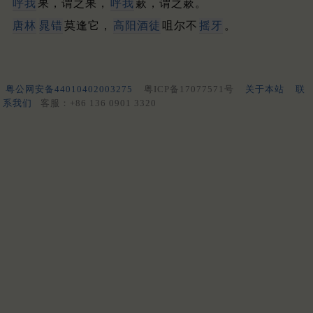
呼我
果，谓之果，
呼我
蔌，谓之蔌。
唐林
晁错
莫逢它，
高阳酒徒
咀尔不
摇牙
。
粤公网安备44010402003275
粤ICP备17077571号
关于本站
联
系我们
客服：+86 136 0901 3320