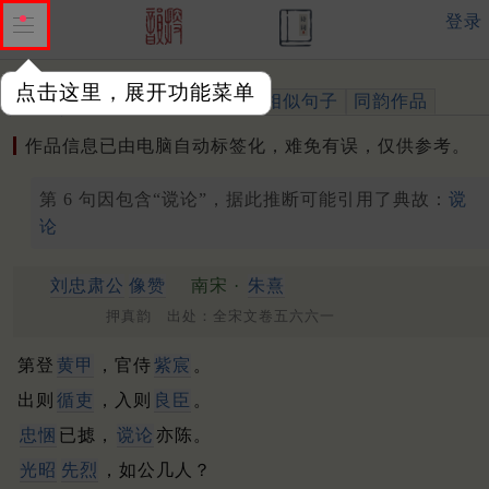
登录
点击这里，展开功能菜单
作品
标注四声
出处、引用
相似句子
同韵作品
作品信息已由电脑自动标签化，难免有误，仅供参考。
第 6 句因包含“谠论”，据此推断可能引用了典故：
谠
论
刘忠肃公
像赞
南宋 ·
朱熹
押真韵 出处：全宋文卷五六六一
第登
黄甲
，官侍
紫宸
。
出则
循吏
，入则
良臣
。
忠悃
已摅，
谠论
亦陈。
光昭
先烈
，如公几人？