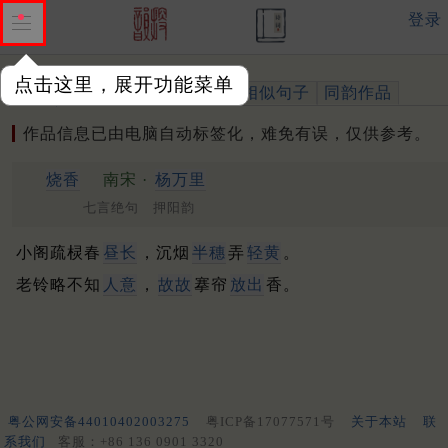
登录
点击这里，展开功能菜单
作品
标注四声
出处、引用
相似句子
同韵作品
作品信息已由电脑自动标签化，难免有误，仅供参考。
烧香
南宋 ·
杨万里
七言绝句 押阳韵
小阁疏棂春
昼长
，沉烟
半穗
弄
轻黄
。
老铃略不知
人意
，
故故
搴帘
放出
香。
粤公网安备44010402003275
粤ICP备17077571号
关于本站
联
系我们
客服：+86 136 0901 3320