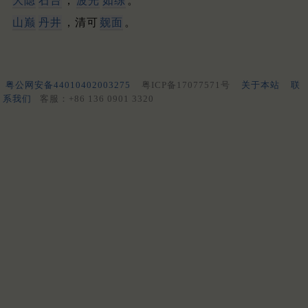
大隐
石台
，
波光
如练
。
山巅
丹井
，清可
觌面
。
粤公网安备44010402003275
粤ICP备17077571号
关于本站
联
系我们
客服：+86 136 0901 3320