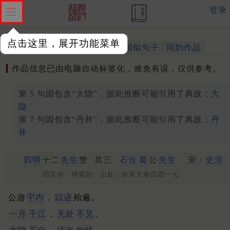
登录
点击这里，展开功能菜单
作品
标注四声
出处、引用
相似句子
同韵作品
作品信息已由电脑自动标签化，难免有误，仅供参考。
第 5 句因包含“大隐”，据此推断可能引用了典故：
大
隐
第 7 句因包含“丹井”，据此推断可能引用了典故：
丹
井
四明
十二
先生
赞
其三
石台
葛
公
先生
宋 ·
史浩
四言诗 押霰韵 出处：全宋文卷四四一七
公游
宇内
，
踪迹
殆遍。
一月
千江
，
无处
不见
。