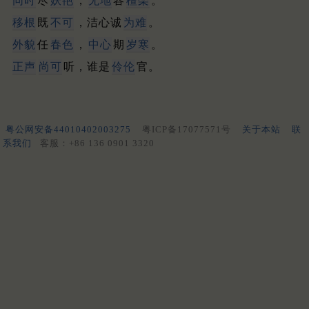
同时
尽
妖艳
，
无地
容
檀栾
。
移根
既
不可
，洁心诚
为难
。
外貌
任
春色
，
中心
期
岁寒
。
正声
尚可
听，谁是
伶伦
官。
粤公网安备44010402003275
粤ICP备17077571号
关于本站
联
系我们
客服：+86 136 0901 3320