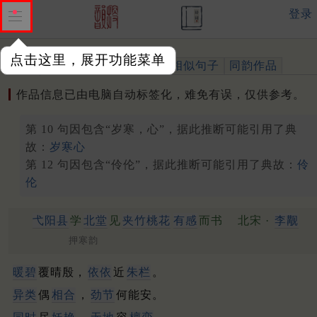
登录
点击这里，展开功能菜单
作品
标注四声
出处、引用
相似句子
同韵作品
作品信息已由电脑自动标签化，难免有误，仅供参考。
第 10 句因包含“岁寒，心”，据此推断可能引用了典
故：
岁寒心
第 12 句因包含“伶伦”，据此推断可能引用了典故：
伶
伦
弋阳县
学
北堂
见
夹竹桃花
有感
而书
北宋 ·
李觏
押寒韵
暖碧
覆晴殷，
依依
近
朱栏
。
异类
偶
相合
，
劲节
何能安。