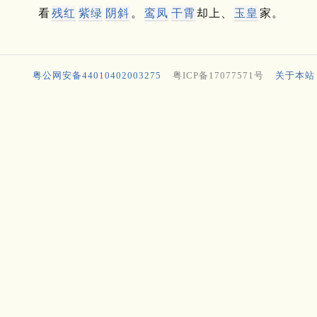
看
残红
紫绿
阴斜
。
鸾凤
干霄
却上、
玉皇
家。
粤公网安备44010402003275
粤ICP备17077571号
关于本站