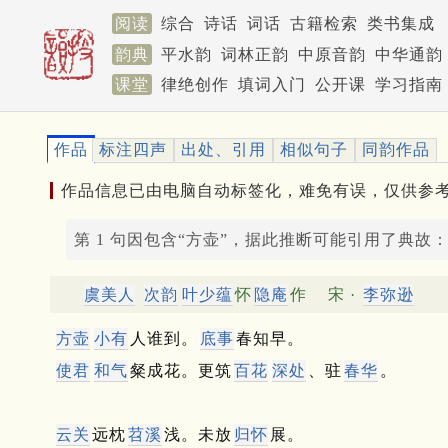
阅读
综合
诗话
词话
古籍检索
类书集成
韵典
平水韵
词林正韵
中原音韵
中华通韵
课堂
律绝创作
填词入门
公开课
学习指南
作品
标注四声
出处、引用
相似句子
同韵作品
作品信息已由电脑自动标签化，难免有误，仅供参
第 1 句因包含“方壶”，据此推断可能引用了典故
虞美人
次韵
叶少蕴
怀
隐庵
作
宋 ·
李弥逊
方壶
小有
人谁到。
底事
春知早。
使君
和气
粲成花。更筑
百花
深处
、驻
春华
。
云关
远枕
苕溪
浅。未放
归怀
展。