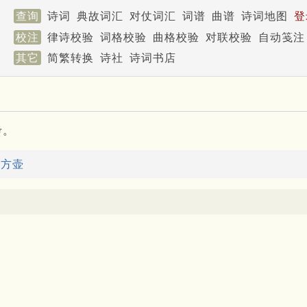
查询
诗词
典故词汇
对仗词汇
词谱
曲谱
诗词地图
登
校注
律诗校验
词格校验
曲格校验
对联校验
自动笺注
其它
简繁转换
诗社
诗词书店
考。
：
方壶