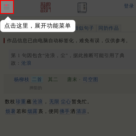
登录
点击这里，展开功能菜单
作品
标注四声
出处、引用
相似句子
同韵作品
作品信息已由电脑自动标签化，难免有误，仅供参考。
第 1 句因包含“沧浪，尘”，据此推断可能引用了典
故：
沧浪
杨柳枝
二首
其二
唐末 ·
司空图
押阳韵
数枝
珍重
蘸
沧浪
，
无限
尘心
暂免忙。
烦暑
若和
烟露
裛，便同
佛手
洒
清凉
。