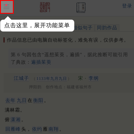
登录
点击这里，展开功能菜单
作品
标注四声
出处、引用
相似句子
同韵作品
作品信息已由电脑自动标签化，难免有误，仅供参考。
第 6 句因包含“遥想茱萸，遍插”，据此推断可能引用
了典故：
遍插茱萸
江城子
宋 ·
李纲
（
1133年九月九日
）
押阳韵 创作地点：福建省福州市
去年
九日
在
衡阳
。
满林霜。
俯
潇湘
。
回雁峰
头，
依约
雁
南翔
。