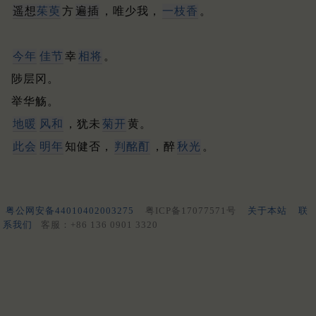
遥想
茱萸
方
遍插
，唯少我，
一枝香
。
今年
佳节
幸
相将
。
陟层冈。
举华觞。
地暖
风和
，犹未
菊开
黄。
此会
明年
知健否，
判酩酊
，醉
秋光
。
粤公网安备44010402003275
粤ICP备17077571号
关于本站
联
系我们
客服：+86 136 0901 3320